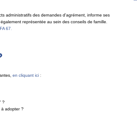
ts administratifs des demandes d'agrément, informe ses
st également représentée au sein des conseils de famille.
EFA 67.
?
vantes,
en cliquant ici
:
" ?
l à adopter ?