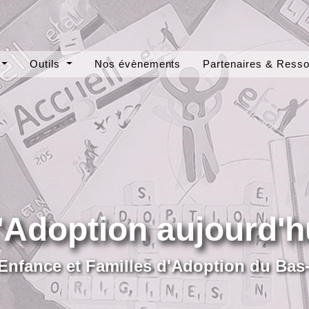
Outils
Nos évènements
Partenaires & Ress
'Adoption aujourd'h
Enfance et Familles d'Adoption du Bas