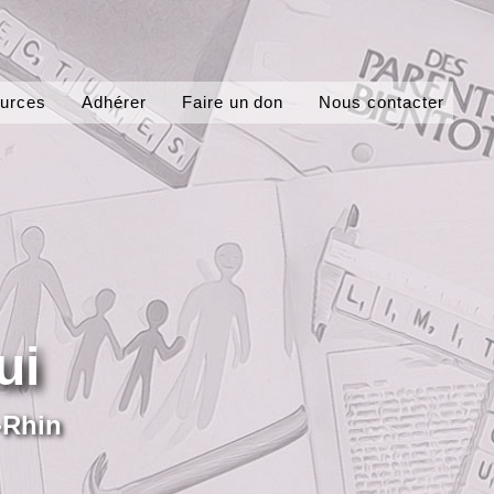
ources
Adhérer
Faire un don
Nous contacter
ui
-Rhin